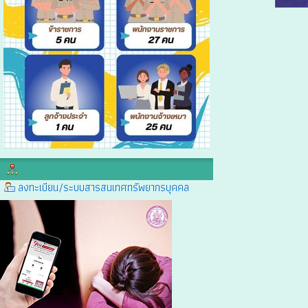
ลงทะเบียน/ระบบสารสนเทศทรัพยากรบุคคล