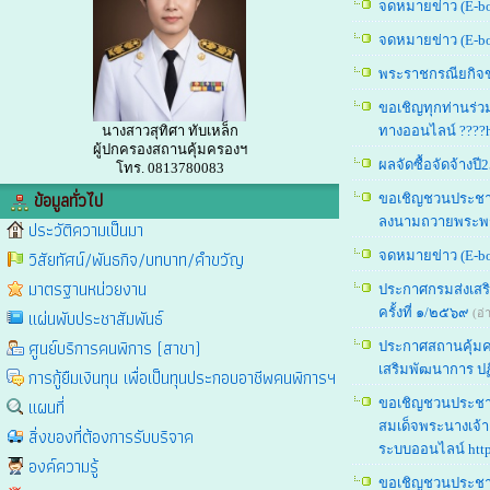
จดหมายข่าว (E-b
จดหมายข่าว (E-bo
พระราชกรณียกิจข
ขอเชิญทุกท่านร่ว
นางสาวสุทิศา ทับเหล็ก
ทางออนไลน์ ????htt
ผู้ปกครองสถานคุ้มครองฯ
ผลจัดซื้อจัดจ้าง
โทร. 0813780083
ข้อมูลทั่วไป
ขอเชิญชวนประชาช
ลงนามถวายพระพรได
ประวัติความเป็นมา
วิสัยทัศน์/พันธกิจ/บทบาท/คำขวัญ
จดหมายข่าว (E-b
มาตรฐานหน่วยงาน
ประกาศกรมส่งเสริม
ครั้งที่ ๑/๒๕๖๙
แผ่นพับประชาสัมพันธ์
(อ่
ศูนย์บริการคนพิการ (สาขา)
ประกาศสถานคุ้มคร
เสริมพัฒนาการ ปฏ
การกู้ยืมเงินทุน เพื่อเป็นทุนประกอบอาชีพคนพิการฯ
แผนที่
ขอเชิญชวนประชา
สมเด็จพระนางเจ้า
สิ่งของที่ต้องการรับบริจาค
ระบบออนไลน์ https
องค์ความรู้
ขอเชิญชวนประชา